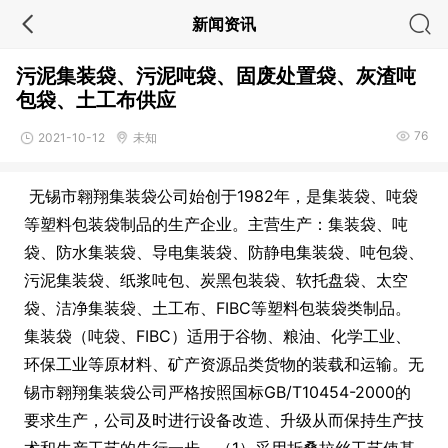
新闻资讯
污泥集装袋、污泥吨袋、固废处置袋、灰渣吨
包袋、土工布供应
76
2021-10-12
未知
​无锡市翱翔集装袋公司始创于1982年，是集装袋、吨袋
等塑料包装袋制品的生产企业。主营生产：集装袋、吨
袋、防水集装袋、导电集装袋、防静电集装袋、吨包袋、
污泥集装袋、纸浆吨包、炭黑包装袋、软托盘袋、太空
袋、洁净集装袋、土工布、FIBC等塑料包装袋类制品。
集装袋（吨袋、FIBC）适用于谷物、粮油、化学工业、
环保工业等原材料、矿产资源品类货物的装载和运输。无
锡市翱翔集装袋公司严格按照国标GB/T10454-2000的
要求生产，公司及时进行设备改造、升级从而保持生产技