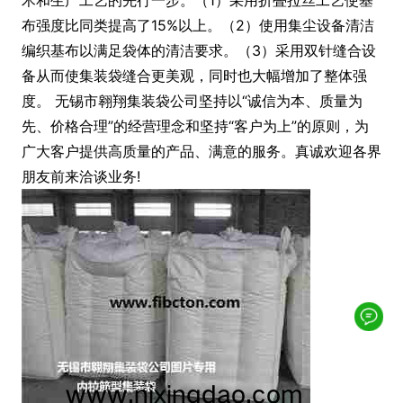
术和生产工艺的先行一步。（1）采用折叠拉丝工艺使基
布强度比同类提高了15%以上。（2）使用集尘设备清洁
编织基布以满足袋体的清洁要求。（3）采用双针缝合设
备从而使集装袋缝合更美观，同时也大幅增加了整体强
度。 无锡市翱翔集装袋公司坚持以“诚信为本、质量为
先、价格合理”的经营理念和坚持“客户为上”的原则，为
广大客户提供高质量的产品、满意的服务。真诚欢迎各界
朋友前来洽谈业务!