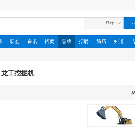
情
展会
资讯
招商
品牌
招聘
简历
知道
龙工挖掘机