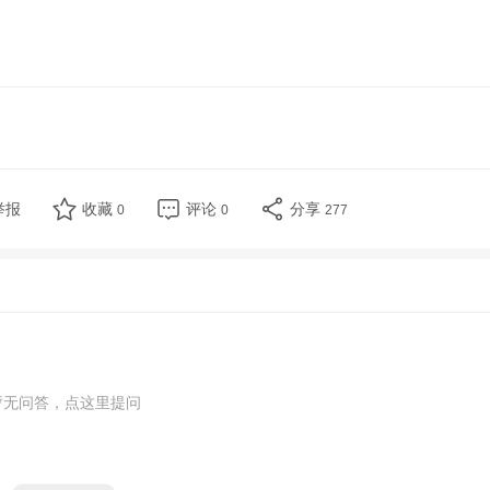
举报
收藏
评论
分享
0
0
277
暂无问答，点这里提问