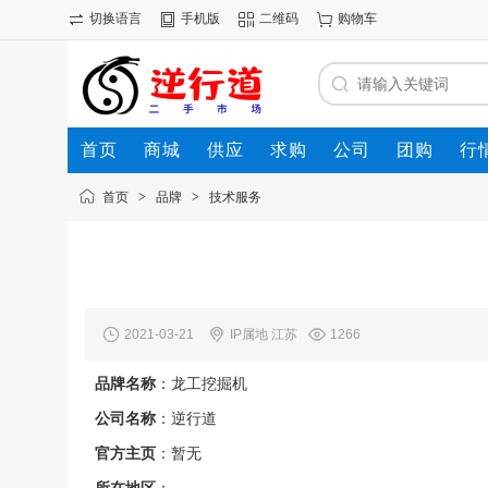
切换语言
手机版
二维码
购物车
首页
商城
供应
求购
公司
团购
行
首页
>
品牌
>
技术服务
2021-03-21
IP属地 江苏
1266
品牌名称
：龙工挖掘机
公司名称
：逆行道
官方主页
：暂无