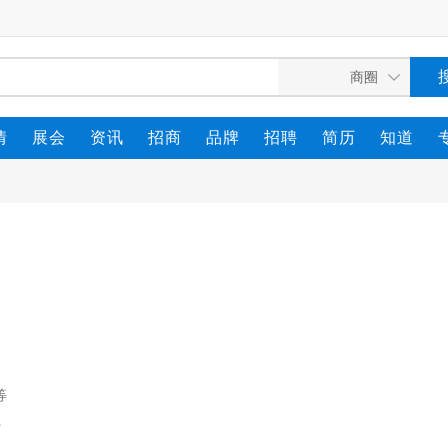
情
展会
资讯
招商
品牌
招聘
简历
知道
等
索