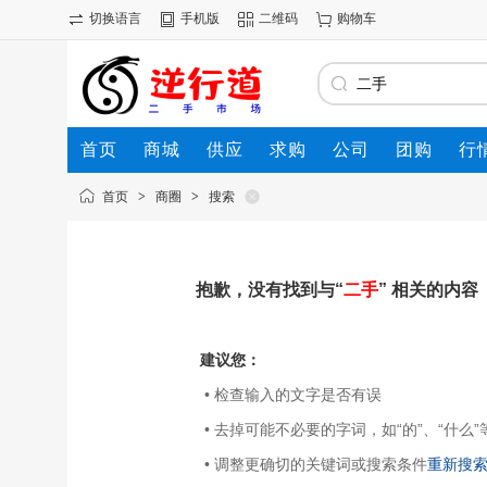
切换语言
手机版
二维码
购物车
首页
商城
供应
求购
公司
团购
行
首页
>
商圈
>
搜索
抱歉，没有找到与“
二手
” 相关的内容
建议您：
• 检查输入的文字是否有误
• 去掉可能不必要的字词，如“的”、“什么”
• 调整更确切的关键词或搜索条件
重新搜