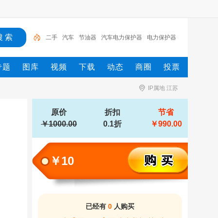
二手
汽车
节油器
汽车电力保护器
电力保护器
专题
图库
视频
下载
动态
商圈
投票
IP属地 江苏
原价
折扣
节省
￥1000.00
0.1折
￥990.00
￥10
已经有
0
人购买