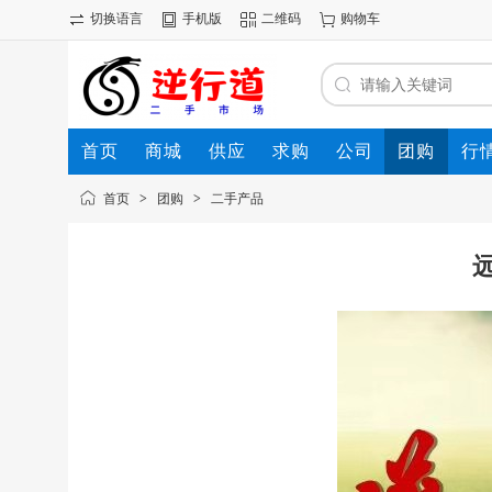
切换语言
手机版
二维码
购物车
首页
商城
供应
求购
公司
团购
行
首页
>
团购
>
二手产品