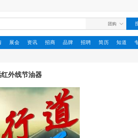
情
展会
资讯
招商
品牌
招聘
简历
知道
远红外线节油器