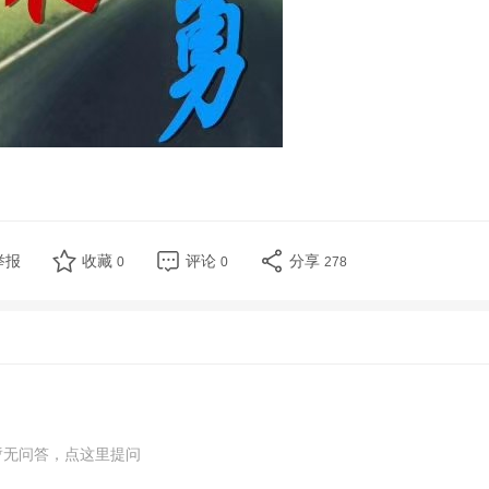
举报
收藏
评论
分享
0
0
278
暂无问答，点这里提问