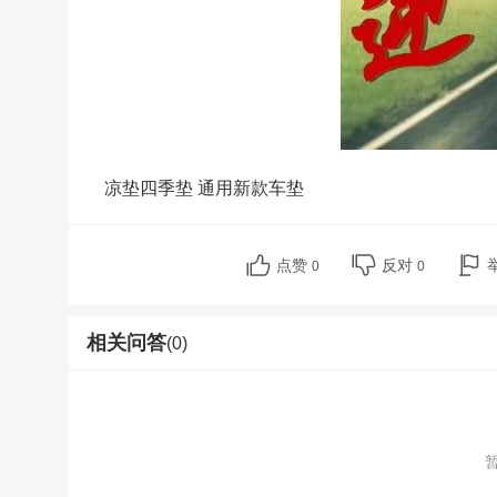
凉垫四季垫 通用新款车垫
点赞
反对
0
0
相关问答
(0)