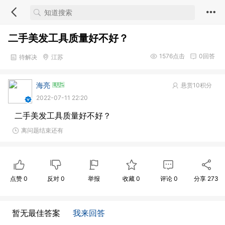
二手美发工具质量好不好？
1576
点击
0
回答
待解决
江苏
海亮
悬赏10积分
2022-07-11 22:20
二手美发工具质量好不好？
离问题结束还有
点赞
0
反对
0
举报
收藏
0
评论
0
分享
273
暂无最佳答案
我来回答