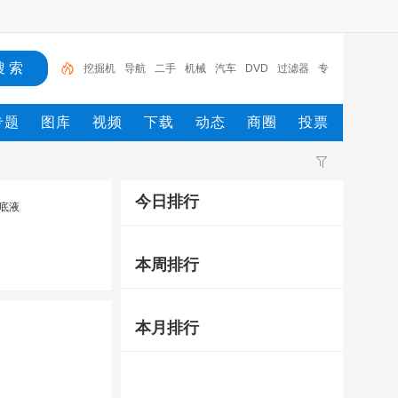
挖掘机
导航
二手
机械
汽车
DVD
过滤器
专
车专用
车载
专题
图库
视频
下载
动态
商圈
投票
今日排行
底液
本周排行
本月排行