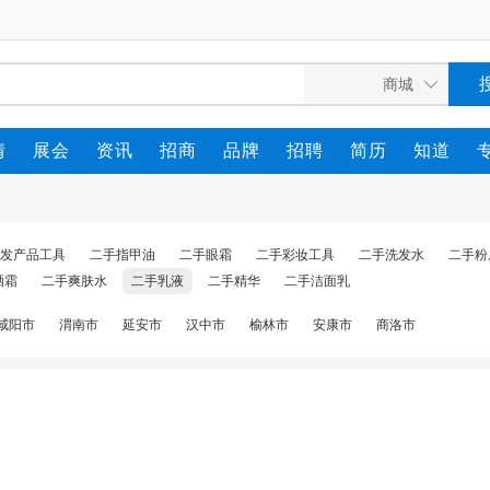
情
展会
资讯
招商
品牌
招聘
简历
知道
发产品工具
二手指甲油
二手眼霜
二手彩妆工具
二手洗发水
二手粉
晒霜
二手爽肤水
二手乳液
二手精华
二手洁面乳
咸阳市
渭南市
延安市
汉中市
榆林市
安康市
商洛市