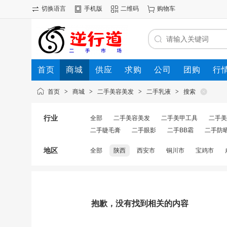
切换语言
手机版
二维码
购物车
首页
商城
供应
求购
公司
团购
行
首页
>
商城
>
二手美容美发
>
二手乳液
>
搜索
行业
全部
二手美容美发
二手美甲工具
二手美
二手睫毛膏
二手眼影
二手BB霜
二手防
地区
全部
陕西
西安市
铜川市
宝鸡市
抱歉，没有找到相关的内容