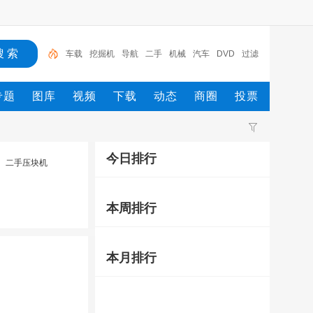
车载
挖掘机
导航
二手
机械
汽车
DVD
过滤
器
专车专用
专题
图库
视频
下载
动态
商圈
投票
今日排行
二手压块机
本周排行
本月排行