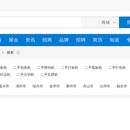
情
展会
资讯
招商
品牌
招聘
简历
知道
>
搜索
装机
二手包装机
二手喷码机
二手打标机
二手套标机
二手打包机
封边机
二手分切机
二手瓦楞机
嘉兴市
湖州市
绍兴市
金华市
衢州市
舟山市
台州市
丽水市