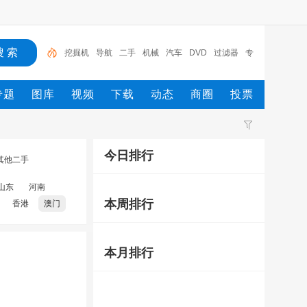
挖掘机
导航
二手
机械
汽车
DVD
过滤器
专
车专用
车载
专题
图库
视频
下载
动态
商圈
投票
今日排行
其他二手
山东
河南
本周排行
香港
澳门
本月排行