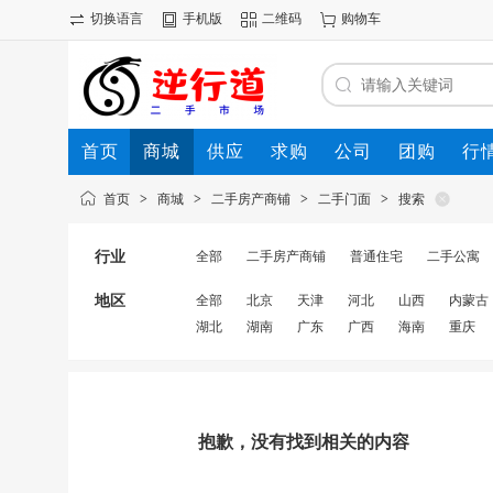
切换语言
手机版
二维码
购物车
首页
商城
供应
求购
公司
团购
行
首页
>
商城
>
二手房产商铺
>
二手门面
>
搜索
行业
全部
二手房产商铺
普通住宅
二手公寓
地区
全部
北京
天津
河北
山西
内蒙古
湖北
湖南
广东
广西
海南
重庆
抱歉，没有找到相关的内容