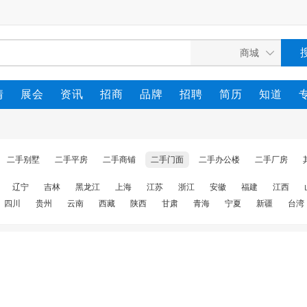
情
展会
资讯
招商
品牌
招聘
简历
知道
二手别墅
二手平房
二手商铺
二手门面
二手办公楼
二手厂房
辽宁
吉林
黑龙江
上海
江苏
浙江
安徽
福建
江西
四川
贵州
云南
西藏
陕西
甘肃
青海
宁夏
新疆
台湾