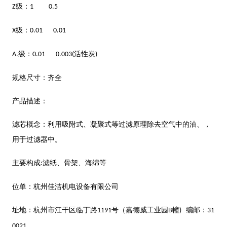
级：
Z
1 0.5
级：
X
0.01 0.01
级：
活性炭
A.
0.01 0.003(
)
规格尺寸：齐全
产品描述：
滤芯概念：利用吸附式、凝聚式等过滤原理除去空气中的油、，
用于过滤器中。
主要构成
滤纸、骨架、海绵等
:
位单：杭州佳
洁机电设备有限公司
址地：杭州市江干区临丁路
号（嘉德威工业园
幢
编邮：
1191
B
)
31
0021