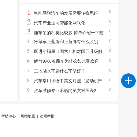
1
0
智能网联汽车的发展需要转换思维
2
0
汽车产业走向智能化网联化
3
0
随车吊的种类比较多,简单介绍一下随
4
0
冷藏车上蓝牌和上黄牌有什么区别
车吊的种类和用途。
5
0
跃进小福星《国六》相对国五升级解
6
0
读
解放9米6冷藏车为什么如此受欢迎
7
0
工地洒水车选什么车型好？
8
0
汽车常用术语中英文对照（发动机部
9
0
分）
汽车维修专业术语的英文对照表2
|
帮助中心
|
网站地图
|
违规举报