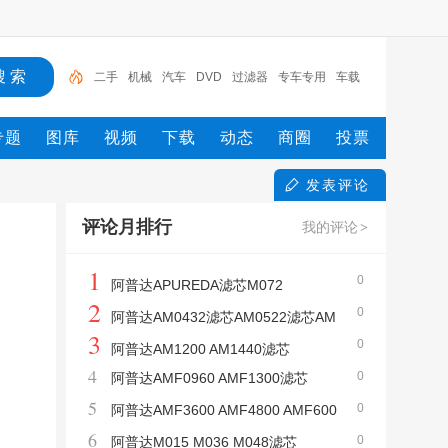
二手
机械
汽车
DVD
过滤器
专车专用
车载
挖掘机
导航
专题
图库
视频
下载
动态
商圈
投票
发表评论
评论月排行
我的评论
>
1
0
阿普达APUREDA滤芯M072
2
0
阿普达AM0432滤芯AM0522滤芯AM
3
0
0720滤芯AM0960滤芯
阿普达AM1200 AM1440滤芯
4
0
阿普达AMF0960 AMF1300滤芯
5
0
阿普达AMF3600 AMF4800 AMF600
6
0
0滤芯
阿普达M015 M036 M048滤芯