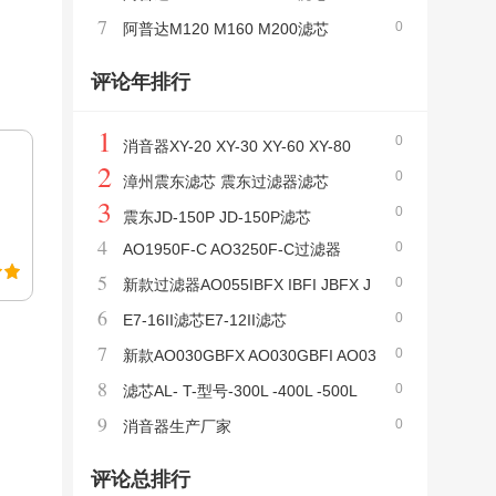
7
0
阿普达M120 M160 M200滤芯
评论年排行
1
0
消音器XY-20 XY-30 XY-60 XY-80
2
0
漳州震东滤芯 震东过滤器滤芯
3
0
震东JD-150P JD-150P滤芯
4
0
AO1950F-C AO3250F-C过滤器
5
0
新款过滤器AO055IBFX IBFI JBFX J
6
0
BFI
E7-16II滤芯E7-12II滤芯
7
0
新款AO030GBFX AO030GBFI AO03
8
0
5GBFX AO035GBFI过滤器
滤芯AL- T-型号-300L -400L -500L
9
0
消音器生产厂家
评论总排行