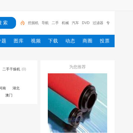
挖掘机
导航
二手
机械
汽车
DVD
过滤器
专
车专用
车载
专题
图库
视频
下载
动态
商圈
投票
为您推荐
二手干燥机
(0)
河南
湖北
澳门