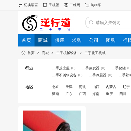
切换语言
手机版
二维码
购物车
首页
商城
供应
求购
公司
团购
行
首页
>
商城
>
二手机械设备
>
二手化工机械
行业
二手反应釜
(0)
二手蒸发器
(0)
二手储罐
(0
二手不锈钢设备
(0)
二手冷凝器
(0)
二手颗
地区
北京
天津
河北
山西
内蒙古
辽宁
湖南
广东
广西
海南
重庆
四川