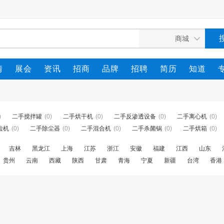
情
展会
资讯
招商
品牌
招聘
简历
知道
)
二手搅拌罐
(0)
二手烘干机
(0)
二手反渗透设备
(0)
二手离心机
(0)
粒机
(0)
二手除尘器
(0)
二手混合机
(0)
二手杀菌锅
(0)
二手烘箱
(0)
吉林
黑龙江
上海
江苏
浙江
安徽
福建
江西
山东
贵州
云南
西藏
陕西
甘肃
青海
宁夏
新疆
台湾
香港