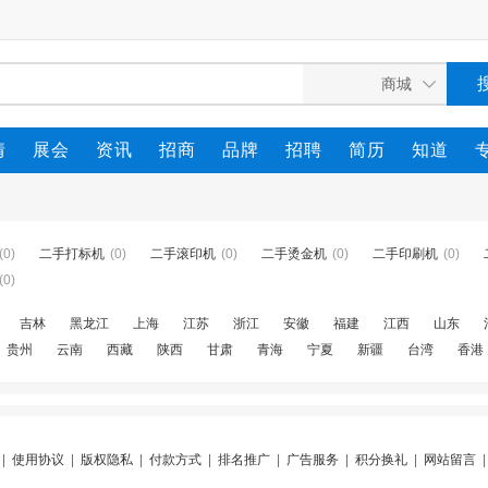
情
展会
资讯
招商
品牌
招聘
简历
知道
(0)
二手打标机
(0)
二手滚印机
(0)
二手烫金机
(0)
二手印刷机
(0)
(0)
吉林
黑龙江
上海
江苏
浙江
安徽
福建
江西
山东
贵州
云南
西藏
陕西
甘肃
青海
宁夏
新疆
台湾
香港
|
使用协议
|
版权隐私
|
付款方式
|
排名推广
|
广告服务
|
积分换礼
|
网站留言