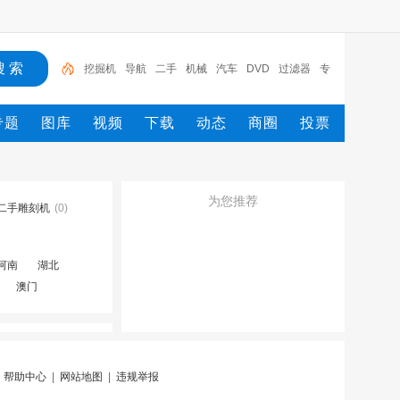
挖掘机
导航
二手
机械
汽车
DVD
过滤器
专
车专用
车载
专题
图库
视频
下载
动态
商圈
投票
为您推荐
二手雕刻机
(0)
河南
湖北
澳门
|
帮助中心
|
网站地图
|
违规举报