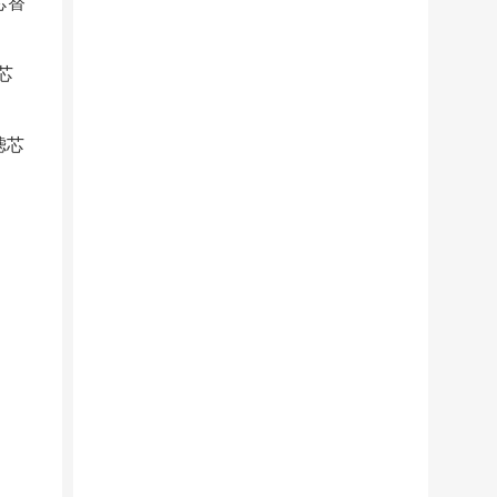
芯替
芯
滤芯