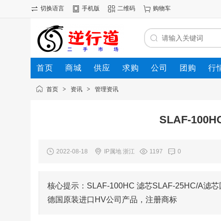
切换语言
手机版
二维码
购物车
首页
商城
供应
求购
公司
团购
行
首页
>
资讯
>
管理资讯
SLAF-100
2022-08-18
IP属地 浙江
1197
0
核心提示：SLAF-100HC 滤芯SLAF-25H
德国原装进口HV公司产品，注册商标