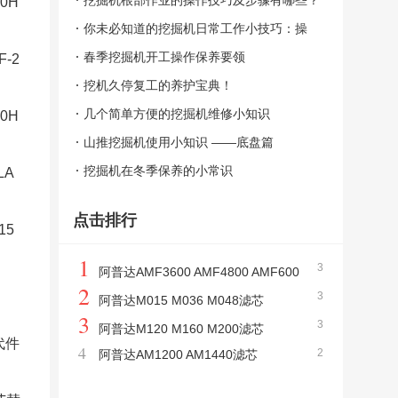
挖掘机根部作业的操作技巧及步骤有哪些？
50H
建议收藏！
你未必知道的挖掘机日常工作小技巧：操
控、挖土
春季挖掘机开工操作保养要领
F-2
挖机久停复工的养护宝典！
几个简单方便的挖掘机维修小知识
50H
山推挖掘机使用小知识 ——底盘篇
挖掘机在冬季保养的小常识
LA
点击排行
15
1
3
阿普达AMF3600 AMF4800 AMF600
2
3
0滤芯
阿普达M015 M036 M048滤芯
3
3
阿普达M120 M160 M200滤芯
代件
4
2
阿普达AM1200 AM1440滤芯