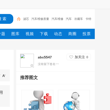
滤芯
汽车维修质量
汽车维修
汽车
冷藏车
卡特
维修专业术语
过滤器
挖掘机
卡特挖掘机
专题
图库
视频
下载
动态
商圈
投票
加关注
abc5547
0
没有留下签名~~
推荐图文
用