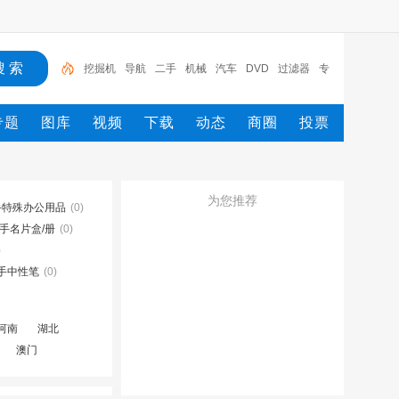
挖掘机
导航
二手
机械
汽车
DVD
过滤器
专
车专用
车载
专题
图库
视频
下载
动态
商圈
投票
为您推荐
手特殊办公用品
(0)
手名片盒/册
(0)
)
手中性笔
(0)
河南
湖北
澳门