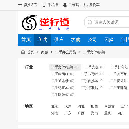
切换语言
手机版
二维码
购物车
首页
商城
供应
求购
公司
团购
行
首页
>
商城
>
二手办公用品
>
二手文件柜/架
行业
二手文件柜/架
(0)
二手光盘
(0)
二手打印纸
二手绘图纸
(0)
二手书写纸
(0)
二手复写纸
二手通讯录
(0)
二手软抄本
(0)
二手便条贴
二手记事本
(0)
二手报事贴
(0)
二手宝珠笔
二手圆珠笔
(0)
地区
北京
天津
河北
山西
内蒙古
辽宁
湖南
广东
广西
海南
重庆
四川