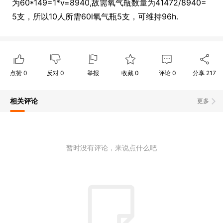
为60*149=1*v=8940,故需氧气瓶数量为41472/8940=
5支，所以10人所需60l氧气瓶5支，可维持96h.
点赞
0
反对
0
举报
收藏
0
评论
0
分享
217
相关评论
更多
暂时没有评论，来说点什么吧