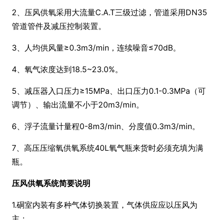
2、压风供氧采用大流量
C.A.T三级过滤，管道采用DN35
管道管件及减压控制装置。
3、人均供风量≥
0.3m3/min，连续噪音≤70dB。
4、氧气浓度达到
18.5~23.0%。
5、减压器入口压力≥
15MPa、出口压力0.1-0.3MPa（可
调节）、输出流量不小于20m3/min。
6、浮子流量计量程
0-8m3/min、分度值0.3m3/min。
7、高压压缩氧供氧系统
40L氧气瓶来货时必须充填为满
瓶。
压风供氧系统简要说明
1.硐室内装有多种气体切换装置，气体供应应以压风为
主；