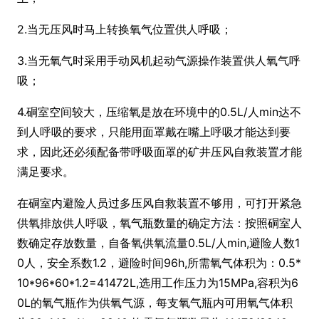
2.当无压风时马上转换氧气位置供人呼吸；
3.当无氧气时采用手动风机起动气源操作装置供人氧气呼
吸；
4.硐室空间较大，压缩氧是放在环境中的
0.5L/人min达不
到人呼吸的要求，只能用面罩戴在嘴上呼吸才能达到要
求，因此还必须配备带呼吸面罩的矿井压风自救装置才能
满足要求。
在硐室内避险人员过多压风自救装置不够用，可打开紧急
供氧排放供人呼吸，氧气瓶数量的确定方法：按照硐室人
数确定存放数量，自备氧供氧流量
0.5L/人min,避险人数1
0人，安全系数1.2，避险时间96h,所需氧气体积为：0.5*
10*96*60*1.2=41472L,选用工作压力为15MPa,容积为6
0L的氧气瓶作为供氧气源，每支氧气瓶内可用氧气体积