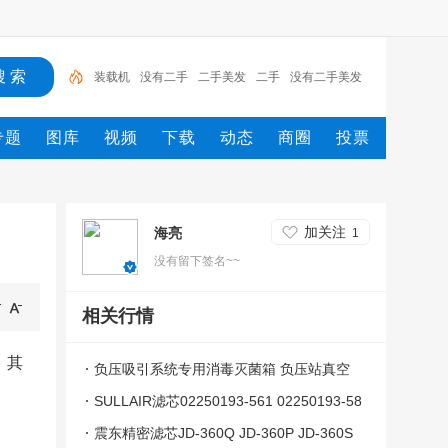
装载机
没有二手
二手美发
二手
没有二手美发
挖掘机
美发
滤芯
有二手美发
有没有二手美发
专题
图库
视频
下载
动态
商圈
投票
加关注
海亮
1
没有留下签名~~
相关行情
；其
负压吸引系统专用消毒灭菌箱 负压站真空
系统排气灭菌器
SULLAIR滤芯02250193-561 02250193-58
3
震东精密滤芯JD-360Q JD-360P JD-360S