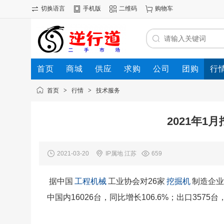
切换语言
手机版
二维码
购物车
首页
商城
供应
求购
公司
团购
行
首页
>
行情
>
技术服务
2021年
2021-03-20
IP属地 江苏
659
据中国
工程机械
工业协会对26家
挖掘机
制造企业
中国内16026台，同比增长106.6%；出口3575台