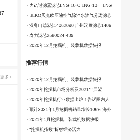
JD-360C
力诺过滤器滤芯LNG-10-C LNG-10-T LNG
7
-10-A LNG-10-H
BEKO贝克欧压缩空气除油水油气分离滤芯
04A 04C 04F 04G 04S 04N
汉粤II代滤芯14062090 广州汉粤滤芯1406
2090
寿力滤芯2580024-439
2020年12月挖掘机、装载机数据快报
推荐行情
更多
>
2020年12月挖掘机、装载机数据快报
2020年挖掘机市场分析及2021年展望
2020年挖掘机行业数据出炉！告诉圈内人
这些“小秘密”
预计2021年1月挖掘机销量增长106% 海外
增长空间大
2021年1月挖掘机、装载机数据快报
“挖掘机指数”折射经济活力